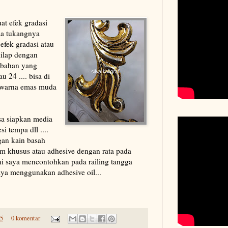
 efek gradasi
asa tukangnya
efek gradasi atau
ilap dengan
 bahan yang
u 24 .... bisa di
n warna emas muda
asa siapkan media
si tempa dll ....
an kain basah
m khusus atau adhesive dengan rata pada
 ini saya mencontohkan pada railing tangga
saya menggunakan adhesive oil...
45
0 komentar