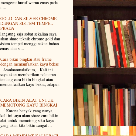
 mengecat huruf warna emas pada
 ...
GOLD DAN SILVER CHROME
DENGAN SISTEM TEMPEL
PRADA
langsung saja sobat sekalian saya
akan share teknik chrome gold dan
 sistem tempel menggunakan bahan
mas atau si...
Cara bikin bingkai atau frame
dengan memanfaatkan kayu bekas
Assalaamualaikum,.. Kali ini
saya akan memberikan pelajaran
tentang cara bikin bingkai atau
 memanfaatkan kayu bekas, adapun
CARA BIKIN ALAT UNTUK
MEMOTONG KAYU BINGKAI
Karena banyak yang nanya,
kali ini saya akan share cara bikin
alat untuk memotong siku kayu
 yang akan kita bikin sangat ...
CARA MEMBUAT KALIGRAFI