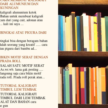
DARI ALUMUNIUM DAN
KUNINGAN
kaligrafi alumunium ketok
Bahan untuk membuat kaligrafi
m dari yang cair, adonan atau
.. kali ini saya ...
BINGKAI ATAU PIGURA DARI
ingkai bisa dengan beragam bahan
dalah seorang yang kreatif ..... cara
tau pigura dari bambu ad...
BIKIN MOTIF SERAT DENGAN
PRADA ROLL
SALAH SATU MOTIF SERAT
As.wr.wb. lama gak posting ....
langsung saja cara bikin motif
rada roll. Prada roll perak atau...
TUTORIAL KALIGRAFI
TIMBUL LEM TEMBAK
TUTORIAL KALIGRAFI
TIMBUL DARI LEM TEMBAK
ALAT DAN BAHAN cara
glue gun