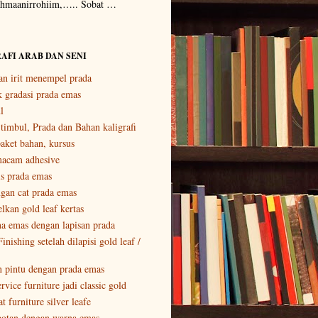
rohmaanirrohiim,….. Sobat …
AFI ARAB DAN SENI
n irit menempel prada
 gradasi prada emas
l
s timbul, Prada dan Bahan kaligrafi
aket bahan, kursus
macam adhesive
is prada emas
ngan cat prada emas
kan gold leaf kertas
a emas dengan lapisan prada
inishing setelah dilapisi gold leaf /
n pintu dengan prada emas
vice furniture jadi classic gold
t furniture silver leafe
botan dengan warna emas