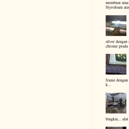
membuat atau
Styrofoam atau
silver dengan
chrome prada e
frame dengan
k...
bingkai,.. alat