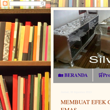
🏡 BERANDA
🛒Pr
Jumat, 30 Agustus 2013
MEMBUAT EFEK 
EMAS