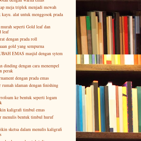
ap meja triplek menjadi mewah
 kayu. alat untuk menggosok prada
 murah seperti Gold leaf dan
 leaf
rat dengan prada roll
naan gold yang sempurna
KUBAH EMAS masjid dengan sytem
n dinding dengan cara menempel
n perak
rnament dengan prada emas
or rumah idaman dengan finishing
yrofoam ke bentuk seperti logam
k
kin kaligrafi timbul emas
ar menulis bentuk timbul huruf
kin sketsa dalam menulis kaligrafi
s