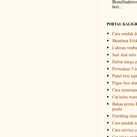
Bismillaahir
beri...
PORTAL KALIGR
Cara mudah da
Membuat Efek
Lukisan timbu
Jual Alat tuli
Daftar harga p
Perbedaan 3 
Panel besi lap
Pagar besi de
Cara menempel
Cat helm warn
Bahan pernis F
prada
Finishing dau
Cara mudah ser
Cara service ca
Cat ulang pra