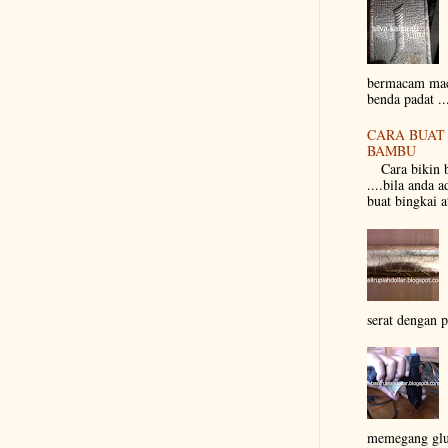
bermacam maca
benda padat ...
CARA BUAT 
BAMBU
Cara bikin b
....bila anda a
buat bingkai a
serat dengan p
memegang 