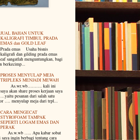
JUAL BAHAN UNTUK
KALIGRAFI TIMBUL PRADA
EMAS dan GOLD LEAF
Prada emas Usaha bisnis
kaligrafi dan gilding prada emas
eaf sangatlah menguntungkan, bagi
n berkecimp...
PROSES MENYULAP MEJA
TRIPLEKS MENJADI MEWAH
As.wr.wb………. kali ini
saya akan share proses kerjaan saya
…yaitu pesanan dari salah satu
ior …. menyulap meja dari trpl...
CARA MENGECAT
STYROFOAM TAMPAK
SEPERTI LOGAM EMAS DAN
PERAK
As.w.wb ….. Apa kabar sobat
i saya ingin berbagi tentang cara