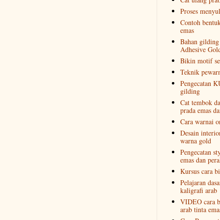
Proses menyul
Contoh bentuk
emas
Bahan gilding
Adhesive Gold
Bikin motif se
Teknik pewar
Pengecatan 
gilding
Cat tembok da
prada emas da
Cara warnai o
Desain interi
warna gold
Pengecatan st
emas dan pera
Kursus cara bi
Pelajaran das
kaligrafi arab
VIDEO cara bi
arab tinta ema