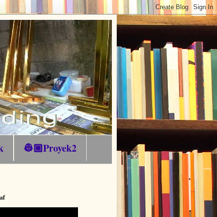
k
👷🏼Proyek2
af