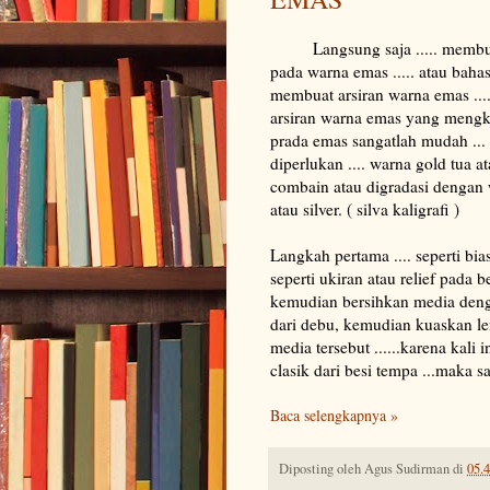
Langsung saja ..... membuat
pada warna emas ..... atau bah
membuat arsiran warna emas ....
arsiran warna emas yang mengk
prada emas sangatlah mudah ...
diperlukan .... warna gold tua ata
combain atau digradasi denga
atau silver. ( silva kaligrafi )
Langkah pertama .... seperti bi
seperti ukiran atau relief pada be
kemudian bersihkan media deng
dari debu, kemudian kuaskan le
media tersebut ......karena kali
clasik dari besi tempa ...maka 
Baca selengkapnya »
Diposting oleh
Agus Sudirman
di
05.