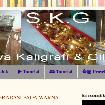
oduk
▶️ Tutorial
🕮 Tutorial
👷🏼 Proye
GRADASI PADA WARNA
Jasa pasang gold le